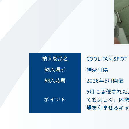
COOL FAN SPO
納入製品名
神奈川県
納入場所
2026年5月開催
納入時期
5月に開催され
ても涼しく、休
ポイント
場を和ませるキ