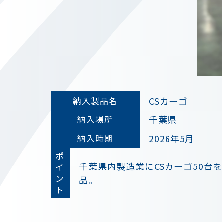
CSカーゴ
納入製品名
千葉県
納入場所
2026年5月
納入時期
ポ
千葉県内製造業にCSカーゴ50台
イ
ン
ト