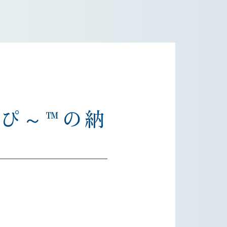
えっぴ～™の納